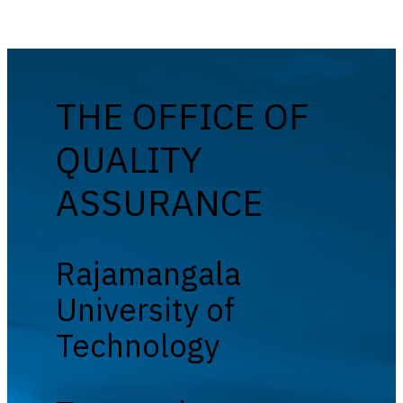
THE OFFICE OF
QUALITY
ASSURANCE
Rajamangala
University of
Technology