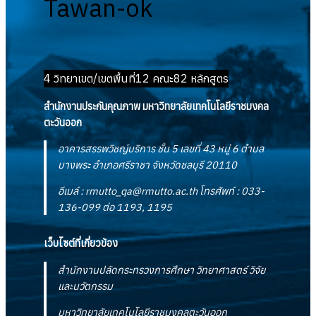
Tawan-ok
4 วิทยาเขต/เขตพื้นที่
12 คณะ
82 หลักสูตร
สำนักงานประกันคุณภาพ มหาวิทยาลัยเทคโนโลยีราชมงคล
ตะวันออก
อาคารสรรพวิชญ์บริการ ชั้น 5 เลขที่ 43 หมู่ 6 ตำบล
บางพระ อำเภอศรีราชา จังหวัดชลบุรี 20110
อีเมล์ :
rmutto_qa@rmutto.ac.th
โทรศัพท์ : 033-
136-099 ต่อ 1193, 1195
เว็บไซต์ที่เกี่ยวข้อง
สำนักงานปลัดกระทรวงการศึกษา วิทยาศาสตร์ วิจัย
และนวัตกรรม
มหาวิทยาลัยเทคโนโลยีราชมงคลตะวันออก